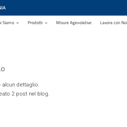
NIA
hi Siamo
Prodotti
Misure Agevolative
Lavora con No
no
Partecipazione al convegno
 alcun dettaglio.
nazionale Sima a Catania
eato 2 post nel blog.
Irfis Incontra