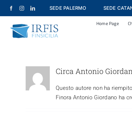
Salta
SEDE PALERMO
SEDE CATA
al
contenuto
Home Page
C
Circa
Antonio Giorda
Questo autore non ha riempito
Traiettorie di sviluppo al Forum Pa
Finora Antonio Giordano ha cr
di Roma
Irfis Incontra