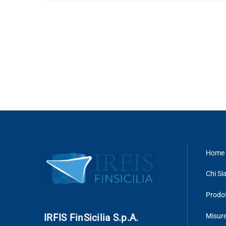
Home 
Chi S
Prodot
IRFIS FinSicilia S.p.A.
Misure