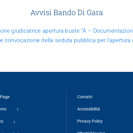
Avvisi Bando Di Gara
ne giudicatrice apertura buste “A – Documentazion
e convocazione della seduta pubblica per l’apertura
Page
Contatti
iamo
Accessibilità
Privacy Policy
ti