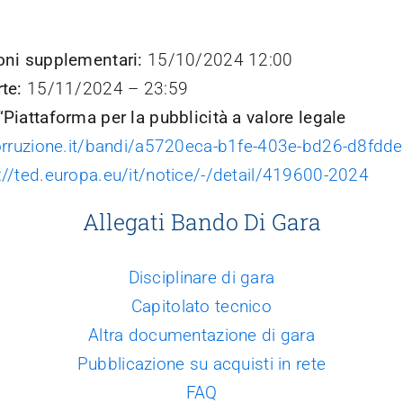
ioni supplementari
:
15/10/2024
12:00
rte
:
15/11/2024
–
23:59
 “Piattaforma per la pubblicità a valore legale
icorruzione.it/bandi/a5720eca-b1fe-403e-bd26-d8fd
://ted.europa.eu/it/notice/-/detail/419600-2024
Allegati Bando Di Gara
Disciplinare di gara
Capitolato tecnico
Altra documentazione di gara
Pubblicazione su acquisti in rete
FAQ