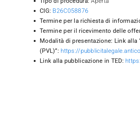
Tipo di procedura
:
Aperta
CIG:
B26C058876
Termine per la richiesta di informaz
Termine per il ricevimento delle offe
Modalità di presentazione
:
Link alla
(PVL)”:
https://pubblicitalegale.ant
Link alla pubblicazione in TED:
https