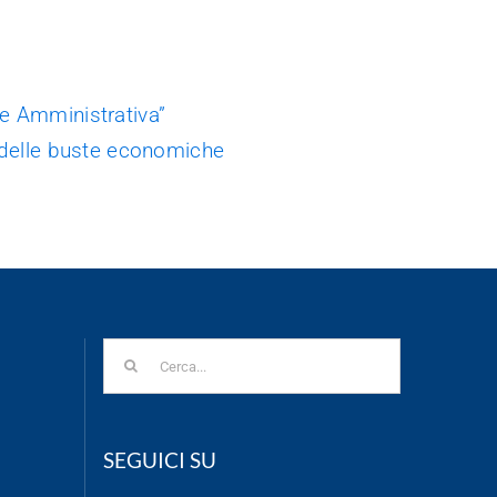
e Amministrativa”
 delle buste economiche
Cerca
per:
SEGUICI SU