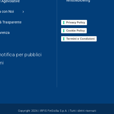
Whistleblowing
 Agevolative
 con Noi
à Trasparente
Privacy Policy
Cookie Policy
arenza
Termini e Condizioni
 notifica per pubblici
mi
Copyright 2026 |
IRFIS FinSicilia S.p.A.
| Tutti i diritti riservati