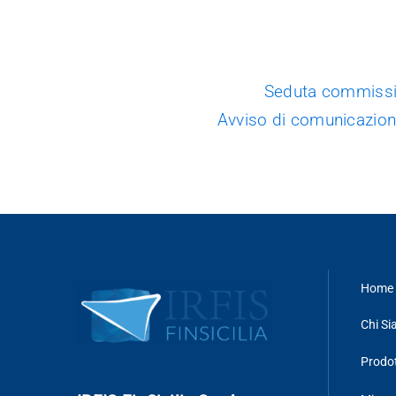
Seduta commissio
Avviso di comunicazion
Home 
Chi S
Prodot