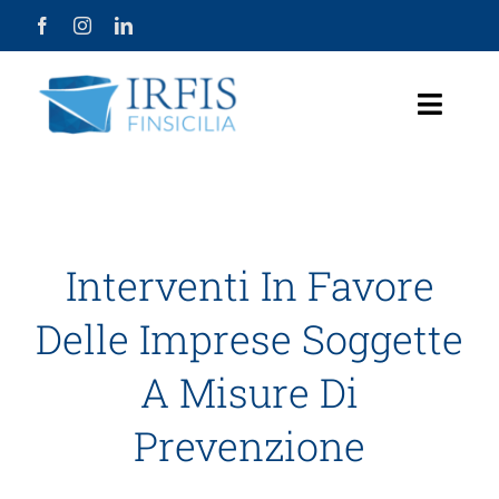
Salta
al
contenuto
Toggle
Naviga
Home Page
Chi Siamo
Interventi In Favore
Prodotti
Delle Imprese Soggette
Misure Agevolative
A Misure Di
Lavora con Noi
Prevenzione
Società Trasparente