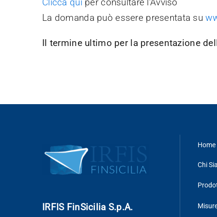
Clicca qui
per consultare l’Avviso
La domanda può essere presentata su
ww
Il termine ultimo per la presentazione d
Home 
Chi S
Prodot
IRFIS FinSicilia S.p.A.
Misure