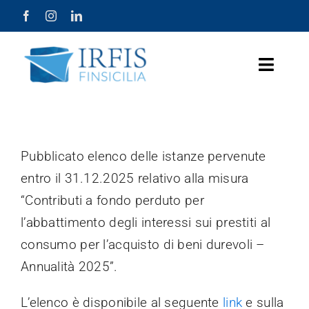
Salta
al
contenuto
Toggle
Naviga
Home Page
Chi Siamo
Pubblicato elenco delle istanze pervenute
entro il 31.12.2025 relativo alla misura
Prodotti
“Contributi a fondo perduto per
l’abbattimento degli interessi sui prestiti al
Misure Agevolative
consumo per l’acquisto di beni durevoli –
Lavora con Noi
Annualità 2025”.
Società Trasparente
L’elenco è disponibile al seguente
link
e sulla