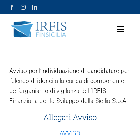
Salta
al
contenuto
Toggle
Naviga
Home Page
Chi Siamo
Avviso per l’individuazione di candidature per
l’elenco di idonei alla carica di componente
Prodotti
dell’organismo di vigilanza dell’IRFIS –
Finanziaria per lo Sviluppo della Sicilia S.p.A.
Misure Agevolative
Allegati Avviso
Lavora con Noi
AVVISO
Società Trasparente