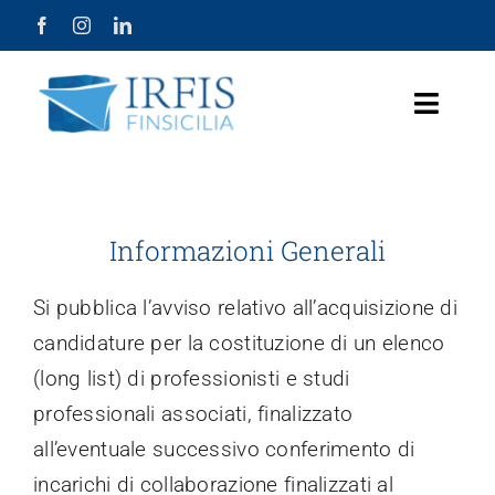
Salta
al
contenuto
Toggle
Naviga
Home Page
Chi Siamo
Informazioni Generali
Prodotti
Si pubblica l’avviso relativo all’acquisizione di
candidature per la costituzione di un elenco
Misure Agevolative
(long list) di professionisti e studi
professionali associati, finalizzato
Lavora con Noi
all’eventuale successivo conferimento di
Società Trasparente
incarichi di collaborazione finalizzati al