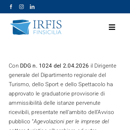
Salta
al
contenuto
Toggle
Naviga
Home Page
Chi Siamo
Con
DDG n. 1024 del 2.04.2026
il Dirigente
generale del Dipartimento regionale del
Prodotti
Turismo, dello Sport e dello Spettacolo ha
approvato le graduatorie provvisorie di
Misure Agevolative
ammissibilità delle istanze pervenute
Lavora con Noi
ricevibili, presentate nell’ambito dell’Avviso
pubblico “
Agevolazioni per le imprese del
Società Trasparente